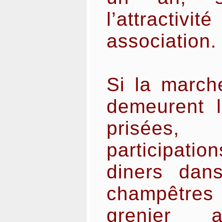
l’attract
association.
Si la march
demeurent l
prisées,
participati
diners dans
champêtre
grenier a