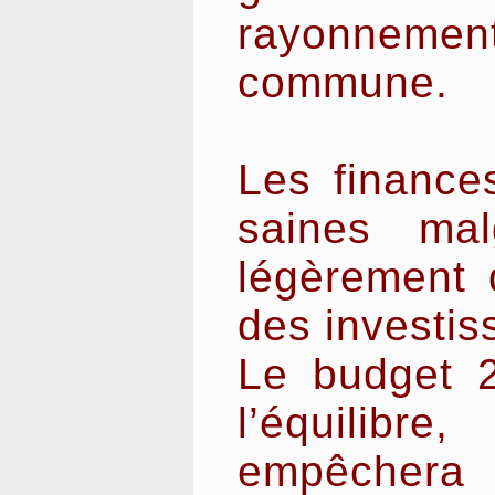
rayonnem
commune.
Les finance
saines ma
légèrement d
des investi
Le budget 2
l’équili
empêchera 