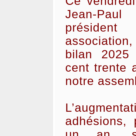
Ce vendredi
Jean-Pau
préside
association
bilan 2025
cent trente 
notre assem
L’augme
adhésions,
un an, s